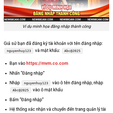
Ví dụ minh họa đăng nhập thành công
Giả sử bạn đã đăng ký tài khoản với tên đăng nhập:
và mật khẩu:
nguyenhuy123
Abc@2025
Bạn vào
https://mvm.co.com
Nhấn “Đăng nhập”
Nhập
vào ô tên đăng nhập, nhập
nguyenhuy123
vào ô mật khẩu
Abc@2025
Bấm “Đăng nhập”
Hệ thống xác nhận và chuyển đến trang quản lý tài