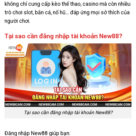
không chỉ cung cấp kèo thể thao, casino mà còn nhiều
trò chơi slot, bắn cá, nổ hũ… đáp ứng mọi sở thích của
người chơi.
Tại sao cần đăng nhập tài khoản New88?
Tại sao cần đăng nhập tài khoản New88?
Đăng nhập New88 giúp bạn: