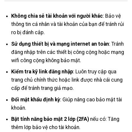
Không chia sẻ tài khoản với người khác
: Bảo vệ
thông tin cá nhân và tài khoản của bạn để tránh rủi
ro bị đánh cắp.
Sử dụng thiết bị và mạng internet an toàn
: Tránh
đăng nhập trên các thiết bị công cộng hoặc mạng
wifi công cộng không bảo mật.
Kiểm tra kỹ link đăng nhập
: Luôn truy cập qua
trang chủ chính thức hoặc link được nhà cái cung
cấp để tránh trang giả mạo.
Đổi mật khẩu định kỳ
: Giúp nâng cao bảo mật tài
khoản.
Bật tính năng bảo mật 2 lớp (2FA)
nếu có: Tăng
thêm lớp bảo vệ cho tài khoản.