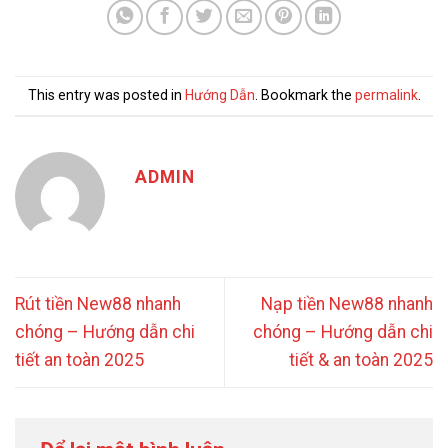
This entry was posted in
Hướng Dẫn
. Bookmark the
permalink
.
ADMIN
Rút tiền New88 nhanh
Nạp tiền New88 nhanh
chóng – Hướng dẫn chi
chóng – Hướng dẫn chi
tiết an toàn 2025
tiết & an toàn 2025