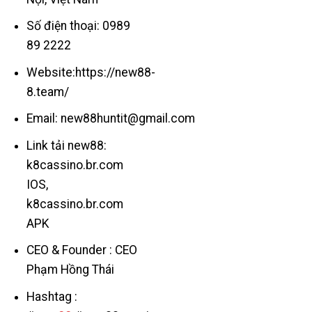
Số điện thoại: 0989
89 2222
Website:https://new88-
8.team/
Email:
new88huntit@gmail.com
Link tải new88:
k8cassino.br.com
IOS,
k8cassino.br.com
APK
CEO & Founder : CEO
Phạm Hồng Thái
Hashtag :