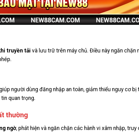
hi truyền tải
và lưu trữ trên máy chủ. Điều này ngăn chặn 
phép.
 giúp người dùng đăng nhập an toàn, giảm thiểu nguy cơ bị 
 tin quan trọng.
ất thường
ng ngờ
, phát hiện và ngăn chặn các hành vi xâm nhập, truy