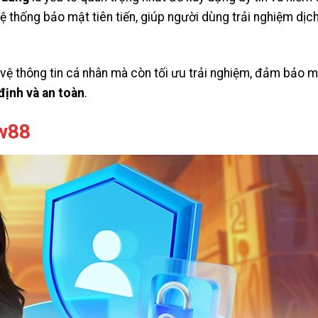
hệ thống bảo mật tiên tiến, giúp người dùng trải nghiệm dịc
ệ thông tin cá nhân mà còn tối ưu trải nghiệm, đảm bảo m
định và an toàn
.
ew88