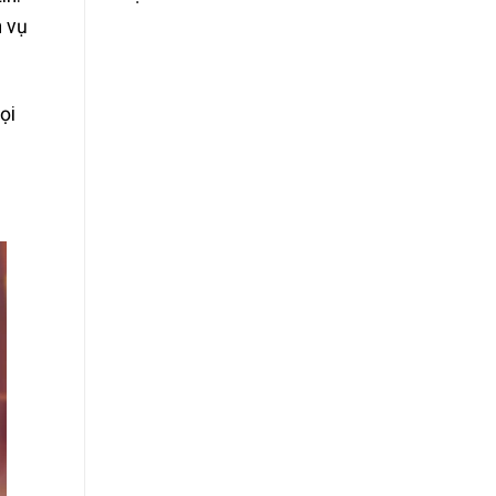
h vụ
ọi