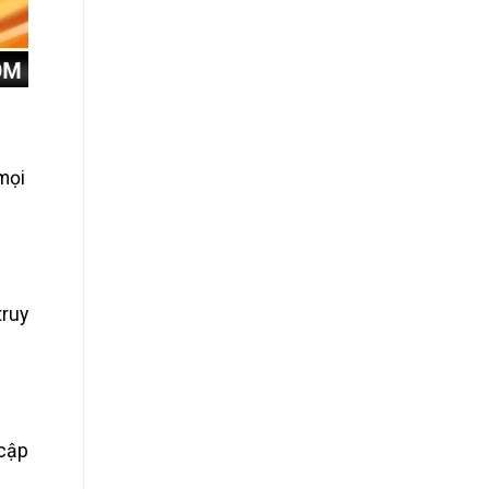
mọi
truy
 cập