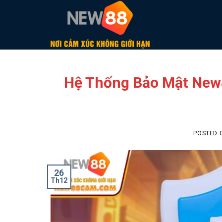
Skip
to
content
Hệ Thống Bảo Mật New8
POSTED
26
Th12