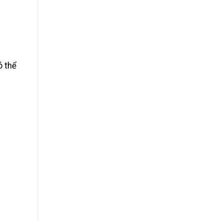
ó thể