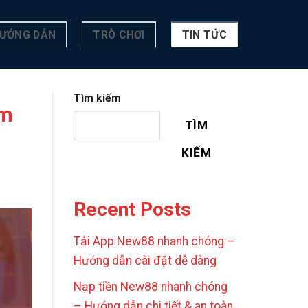
ƯỚNG DẪN
TRÒ CHƠI
TIN TỨC
Tìm kiếm
ệm
TÌM
KIẾM
Recent Posts
Tải App New88 nhanh chóng –
Hướng dẫn cài đặt dễ dàng
Nạp tiền New88 nhanh chóng
– Hướng dẫn chi tiết & an toàn