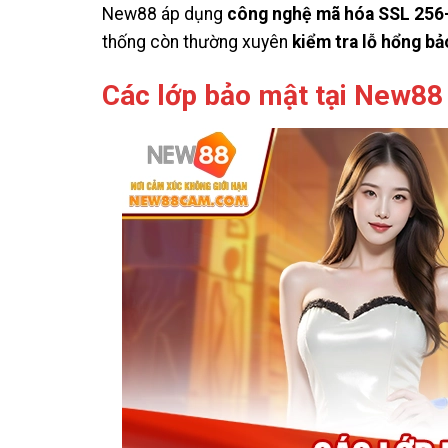
New88 áp dụng
công nghệ mã hóa SSL 256-
thống còn thường xuyên
kiểm tra lỗ hổng b
Các lớp bảo mật tại New88