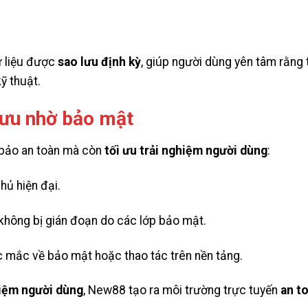
ữ liệu được
sao lưu định kỳ
, giúp người dùng yên tâm rằng
ỹ thuật.
 ưu nhờ bảo mật
 bảo an toàn mà còn
tối ưu trải nghiệm người dùng
:
hủ hiện đại.
 không bị gián đoạn do các lớp bảo mật.
ắc mắc về bảo mật hoặc thao tác trên nền tảng.
hiệm người dùng
, New88 tạo ra môi trường trực tuyến
an t