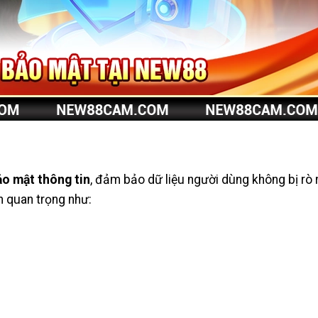
ảo mật thông tin
, đảm bảo dữ liệu người dùng không bị rò r
n quan trọng như: